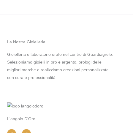
La Nostra Gioielleria.
Gioielleria e laboratorio orafo nel centro di Guardiagrele.
Selezioniamo gioielli in oro e argento, orologi delle
migliori marche e realizziamo creazioni personalizzate
con cura e professionalità.
L'angolo D'Oro
I
F
n
a