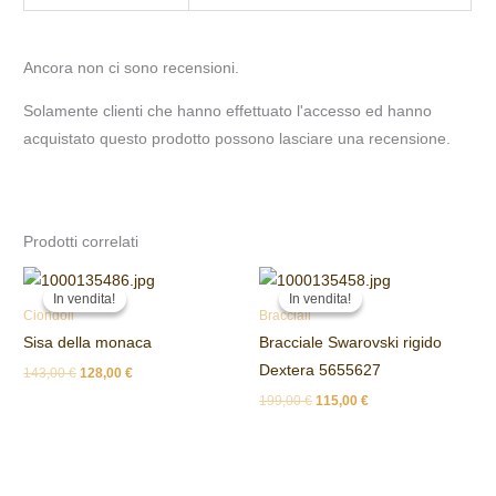
Ancora non ci sono recensioni.
Solamente clienti che hanno effettuato l'accesso ed hanno
acquistato questo prodotto possono lasciare una recensione.
Prodotti correlati
Il
Il
Il
Il
prezzo
prezzo
prezzo
prezzo
In vendita!
In vendita!
In vendita!
In vendita!
originale
attuale
originale
attuale
Ciondoli
Bracciali
era:
è:
era:
è:
Sisa della monaca
Bracciale Swarovski rigido
143,00 €.
128,00 €.
199,00 €.
115,00 €.
Dextera 5655627
143,00
€
128,00
€
199,00
€
115,00
€