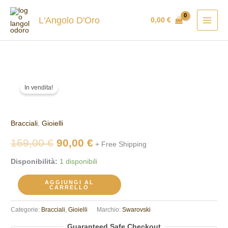
Vai
al
L'Angolo D'Oro
0,00
€
contenuto
Bracciale
Il
Il
In vendita!
Swarovski
prezzo
prezzo
5642600
quantità
originale
attuale
Bracciali
,
Gioielli
era:
è:
159,00
€
90,00
€
+ Free Shipping
159,00 €.
90,00 €.
Disponibilità:
1 disponibili
AGGIUNGI AL
CARRELLO
Categorie:
Bracciali
,
Gioielli
Marchio:
Swarovski
Guaranteed Safe Checkout