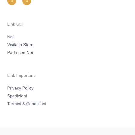
s
c
t
e
a
b
g
o
r
o
a
k
m
-
Link Utili
f
Noi
Visita lo Store
Parla con Noi
Link Importanti
Privacy Policy
Spedizioni
Termini & Condizioni