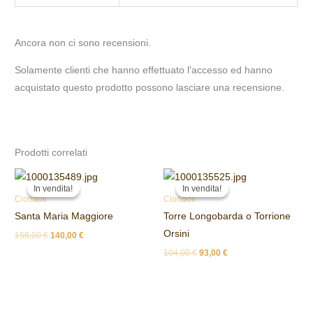
Ancora non ci sono recensioni.
Solamente clienti che hanno effettuato l'accesso ed hanno
acquistato questo prodotto possono lasciare una recensione.
Prodotti correlati
Il
Il
Il
Il
prezzo
prezzo
prezzo
prezzo
In vendita!
In vendita!
In vendita!
In vendita!
originale
attuale
originale
attuale
Ciondoli
Ciondoli
era:
è:
era:
è:
Santa Maria Maggiore
Torre Longobarda o Torrione
156,00 €.
140,00 €.
104,00 €.
93,00 €.
Orsini
156,00
€
140,00
€
104,00
€
93,00
€