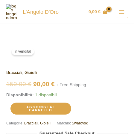
Vai
al
L'Angolo D'Oro
0,00
€
contenuto
Bracciale
Il
Il
In vendita!
Swarovski
prezzo
prezzo
5636739
quantità
originale
attuale
Bracciali
,
Gioielli
era:
è:
159,00
€
90,00
€
+ Free Shipping
159,00 €.
90,00 €.
Disponibilità:
1 disponibili
AGGIUNGI AL
CARRELLO
Categorie:
Bracciali
,
Gioielli
Marchio:
Swarovski
Guaranteed Safe Checkout