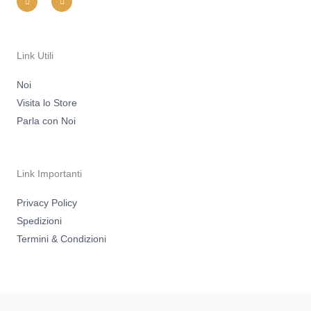
s
c
t
e
a
b
g
o
r
o
a
k
m
-
Link Utili
f
Noi
Visita lo Store
Parla con Noi
Link Importanti
Privacy Policy
Spedizioni
Termini & Condizioni