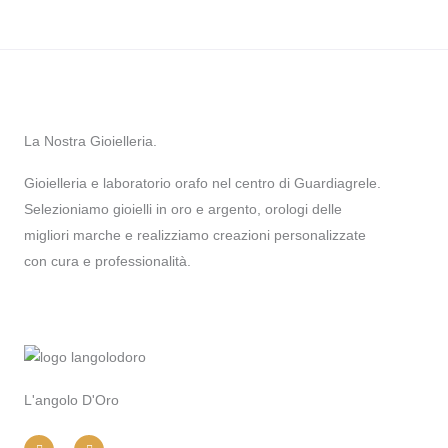
La Nostra Gioielleria.
Gioielleria e laboratorio orafo nel centro di Guardiagrele.
Selezioniamo gioielli in oro e argento, orologi delle
migliori marche e realizziamo creazioni personalizzate
con cura e professionalità.
L'angolo D'Oro
I
F
n
a