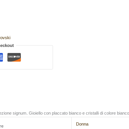
ovski
heckout
lezione signum. Gioiello con placcato
bianco
e cristalli di colore bianco
Donna
re