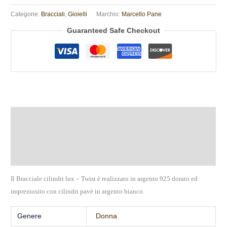
Categorie:
Bracciali
,
Gioielli
Marchio:
Marcello Pane
Guaranteed Safe Checkout
Descrizione
Informazioni aggiuntive
Recensioni (0)
Il Bracciale cilindri lux – Twist è realizzato in argento 925 dorato ed
impreziosito con cilindri pavè in argento bianco.
Genere
Donna