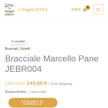
Vai
al
L'Angolo D'Oro
0,00
€
contenuto
Bracciale
Il
Il
In vendita!
Marcello
prezzo
prezzo
Bracciali
,
Gioielli
Pane
JEBR004
Bracciale Marcello Pane
originale
attuale
quantità
era:
è:
JEBR004
159,00 €.
143,00 €.
159,00
€
143,00
€
+ Free Shipping
Disponibilità:
1 disponibili
AGGIUNGI AL
CARRELLO