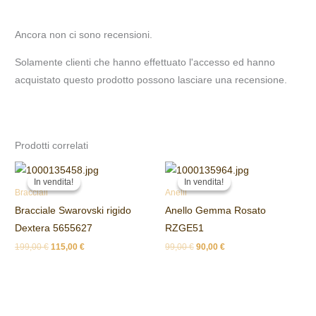
Ancora non ci sono recensioni.
Solamente clienti che hanno effettuato l'accesso ed hanno
acquistato questo prodotto possono lasciare una recensione.
Prodotti correlati
Il
Il
Il
Il
prezzo
prezzo
prezzo
prezzo
In vendita!
In vendita!
In vendita!
In vendita!
originale
attuale
originale
attuale
Bracciali
Anelli
era:
è:
era:
è:
Bracciale Swarovski rigido
Anello Gemma Rosato
199,00 €.
115,00 €.
99,00 €.
90,00 €.
Dextera 5655627
RZGE51
199,00
€
115,00
€
99,00
€
90,00
€