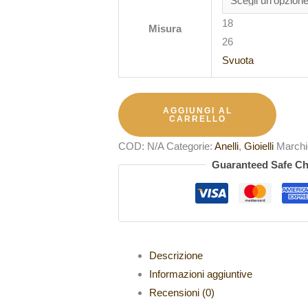
18
Misura
26
Svuota
AGGIUNGI AL
CARRELLO
COD:
N/A
Categorie:
Anelli
,
Gioielli
Marchi
Guaranteed Safe C
Descrizione
Informazioni aggiuntive
Recensioni (0)