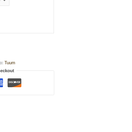
o:
Tuum
heckout