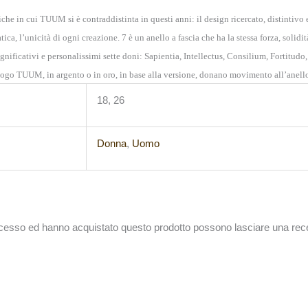
tiche in cui TUUM si è contraddistinta in questi anni: il design ricercato, distintivo e 
ica, l’unicità di ogni creazione. 7 è un anello a fascia che ha la stessa forza, solid
ignificativi e personalissimi sette doni: Sapientia, Intellectus, Consilium, Fortitud
 logo TUUM, in argento o in oro, in base alla versione, donano movimento all’anel
18, 26
Donna
,
Uomo
accesso ed hanno acquistato questo prodotto possono lasciare una rec