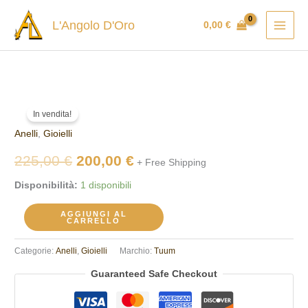
Vai
L'Angolo D'Oro
0,00
€
al
contenuto
Anello
Il
Il
In vendita!
TUUM
prezzo
prezzo
Anelli
,
Gioielli
DONIL090A00
quantità
originale
attuale
225,00
€
200,00
€
+ Free Shipping
era:
è:
Disponibilità:
1 disponibili
225,00 €.
200,00 €.
AGGIUNGI AL
CARRELLO
Categorie:
Anelli
,
Gioielli
Marchio:
Tuum
Guaranteed Safe Checkout