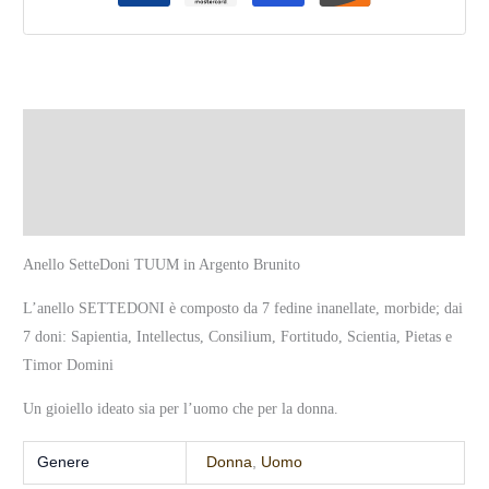
Descrizione
Informazioni aggiuntive
Recensioni (0)
Anello SetteDoni TUUM in Argento Brunito
L’anello SETTEDONI è composto da 7 fedine inanellate, morbide; dai
7 doni: Sapientia, Intellectus, Consilium, Fortitudo, Scientia, Pietas e
Timor Domini
Un gioiello ideato sia per l’uomo che per la donna.
Genere
Donna
,
Uomo