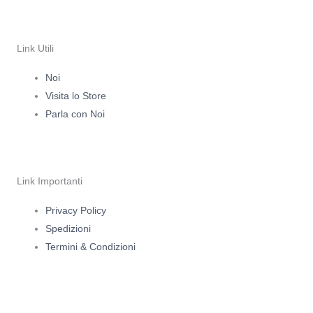
n
a
s
c
Link Utili
t
e
Noi
Visita lo Store
a
b
Parla con Noi
g
o
r
o
Link Importanti
a
k
Privacy Policy
Spedizioni
m
-
Termini & Condizioni
f