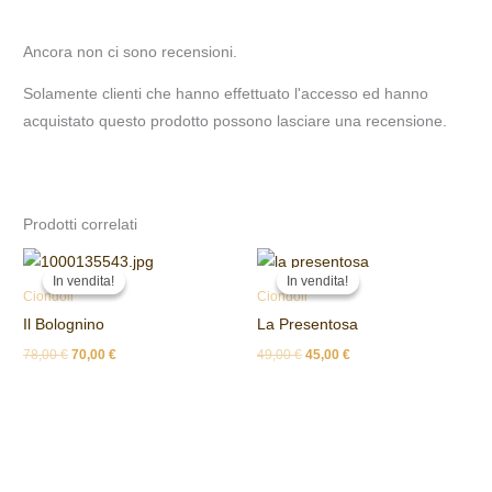
Ancora non ci sono recensioni.
Solamente clienti che hanno effettuato l'accesso ed hanno
acquistato questo prodotto possono lasciare una recensione.
Prodotti correlati
Il
Il
Il
Il
prezzo
prezzo
prezzo
prezzo
In vendita!
In vendita!
In vendita!
In vendita!
originale
attuale
originale
attuale
Ciondoli
Ciondoli
era:
è:
era:
è:
Il Bolognino
La Presentosa
78,00 €.
70,00 €.
49,00 €.
45,00 €.
78,00
€
70,00
€
49,00
€
45,00
€