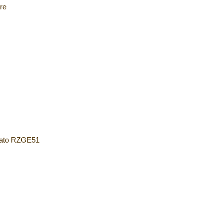
re
ato RZGE51