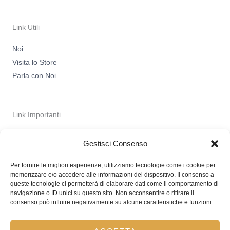
a
b
g
o
r
o
a
k
m
-
Link Utili
f
Noi
Visita lo Store
Parla con Noi
Link Importanti
Privacy Policy
Gestisci Consenso
Spedizioni
Termini & Condizioni
Per fornire le migliori esperienze, utilizziamo tecnologie come i cookie per
memorizzare e/o accedere alle informazioni del dispositivo. Il consenso a
queste tecnologie ci permetterà di elaborare dati come il comportamento di
navigazione o ID unici su questo sito. Non acconsentire o ritirare il
consenso può influire negativamente su alcune caratteristiche e funzioni.
Copyright © 2026 L'Angolo D'Oro