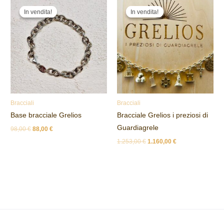
Il
Il
Il
Il
prezzo
prezzo
prezzo
prezzo
In vendita!
In vendita!
In vendita!
In vendita!
originale
attuale
originale
attuale
era:
è:
era:
è:
98,00 €.
88,00 €.
1.253,00 €.
1.160,00 €.
Bracciali
Bracciali
Base bracciale Grelios
Bracciale Grelios i preziosi di
Guardiagrele
98,00
€
88,00
€
1.253,00
€
1.160,00
€