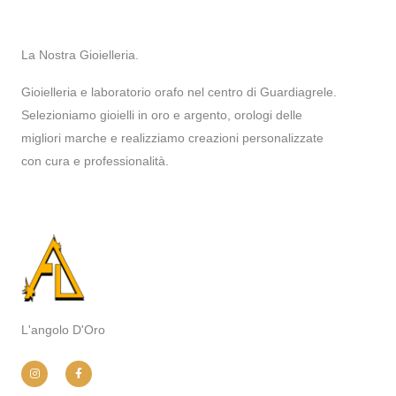
La Nostra Gioielleria.
Gioielleria e laboratorio orafo nel centro di Guardiagrele.
Selezioniamo gioielli in oro e argento, orologi delle
migliori marche e realizziamo creazioni personalizzate
con cura e professionalità.
L'angolo D'Oro
I
F
n
a
s
c
t
e