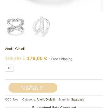
Anelli
,
Gioielli
199,00
€
179,00
€
+ Free Shipping
15
AGGIUNGI AL
CARRELLO
COD:
N/A
Categorie:
Anelli
,
Gioielli
Marchio:
Swarovski
Guaranteed Safe Checkout