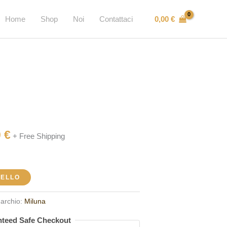
0,00
€
Home
Shop
Noi
Contattaci
Il
0
€
+ Free Shipping
o
prezzo
ale
attuale
RELLO
è:
00 €.
927,00 €.
archio:
Miluna
teed Safe Checkout