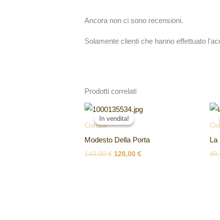
Ancora non ci sono recensioni.
Solamente clienti che hanno effettuato l'
Prodotti correlati
Il
Il
prezzo
prezzo
In vendita!
In vendita!
originale
attuale
Ciondoli
Cio
era:
è:
Modesto Della Porta
La
143,00 €.
128,00 €.
143,00
€
128,00
€
49