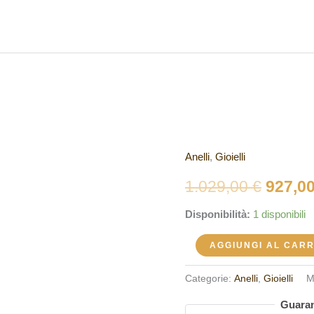
Anelli
,
Gioielli
Anello
Il
Miluna
1.029,00
€
927,0
prezz
LID3265-
Disponibilità:
1 disponibili
013G7
origin
quantità
AGGIUNGI AL CAR
era:
1.029,
Categorie:
Anelli
,
Gioielli
M
Guaran