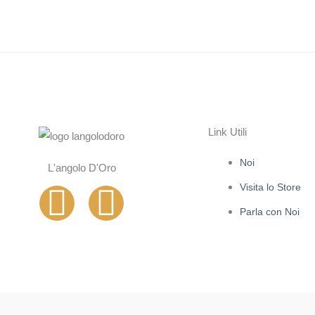
Link Utili
Noi
L'angolo D'Oro
Visita lo Store
I
F
Parla con Noi
n
a
s
c
t
e