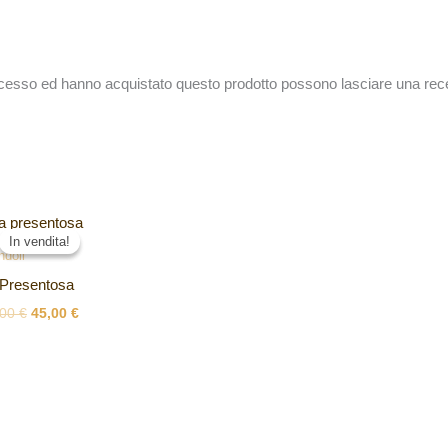
accesso ed hanno acquistato questo prodotto possono lasciare una rec
Il
Il
prezzo
prezzo
In vendita!
In vendita!
originale
attuale
ndoli
era:
è:
 Presentosa
49,00 €.
45,00 €.
,00
€
45,00
€