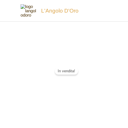
Vai
L'Angolo D'Oro
al
contenuto
In vendita!