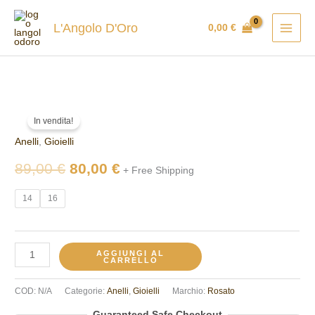
Vai
al
L'Angolo D'Oro
0,00
€
contenuto
Anello
Il
Il
In vendita!
Gemma
prezzo
prezzo
Anelli
,
Gioielli
Rosato
RZGE50
originale
attuale
89,00
€
80,00
€
+ Free Shipping
quantità
era:
è:
14
16
89,00 €.
80,00 €.
AGGIUNGI AL
CARRELLO
COD:
N/A
Categorie:
Anelli
,
Gioielli
Marchio:
Rosato
Guaranteed Safe Checkout