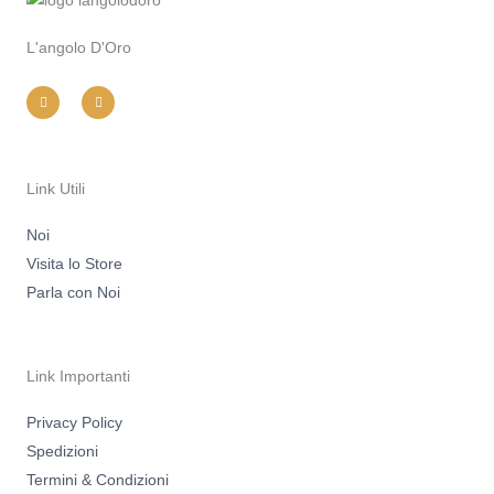
L'angolo D'Oro
I
F
n
a
s
c
t
e
a
b
g
o
r
o
a
k
m
-
Link Utili
f
Noi
Visita lo Store
Parla con Noi
Link Importanti
Privacy Policy
Spedizioni
Termini & Condizioni