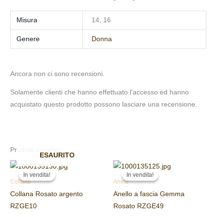
Misura
14, 16
Genere
Donna
Ancora non ci sono recensioni.
Solamente clienti che hanno effettuato l'accesso ed hanno
acquistato questo prodotto possono lasciare una recensione.
Prodotti correlati
ESAURITO
Il
Il
Il
Il
prezzo
prezzo
prezzo
prezzo
In vendita!
In vendita!
In vendita!
In vendita!
originale
attuale
originale
attuale
Collane
Anelli
era:
è:
era:
è:
Collana Rosato argento
Anello a fascia Gemma
109,00 €.
100,00 €.
99,00 €.
90,00 €.
RZGE10
Rosato RZGE49