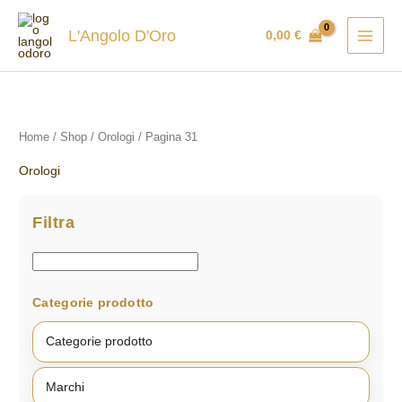
Vai
al
L'Angolo D'Oro
0,00
€
contenuto
Home
/
Shop
/
Orologi
/ Pagina 31
Orologi
Filtra
Categorie prodotto