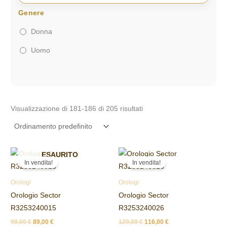
Genere
Donna
Uomo
Visualizzazione di 181-186 di 205 risultati
Il
Il
Il
Il
ESAURITO
prezzo
prezzo
prezzo
prezzo
In vendita!
In vendita!
originale
attuale
originale
attuale
era:
è:
era:
è:
Orologi
Orologi
99,00 €.
89,00 €.
129,00 €.
116,00 €.
Orologio Sector
Orologio Sector
R3253240015
R3253240026
99,00
€
89,00
€
129,00
€
116,00
€