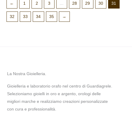
←
1
2
3
…
28
29
30
31
32
33
34
35
→
La Nostra Gioielleria.
Gioielleria e laboratorio orafo nel centro di Guardiagrele.
Selezioniamo gioielli in oro e argento, orologi delle
migliori marche e realizziamo creazioni personalizzate
con cura e professionalità.