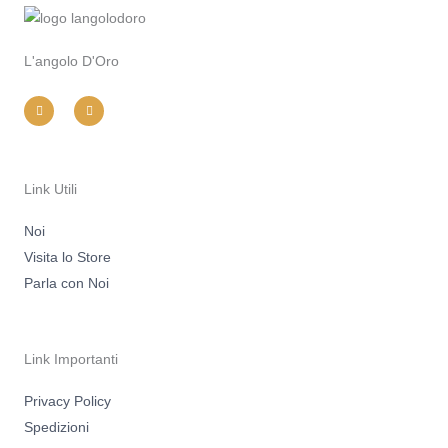
L'angolo D'Oro
I
F
n
a
s
c
t
e
a
b
g
o
r
o
a
k
m
-
Link Utili
f
Noi
Visita lo Store
Parla con Noi
Link Importanti
Privacy Policy
Spedizioni